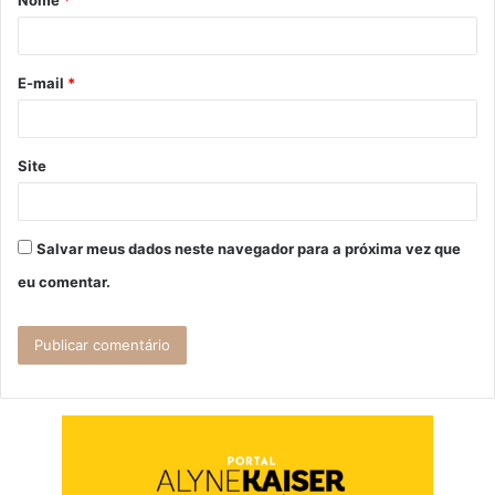
Nome
*
r
i
o
E-mail
*
*
Site
Salvar meus dados neste navegador para a próxima vez que
eu comentar.