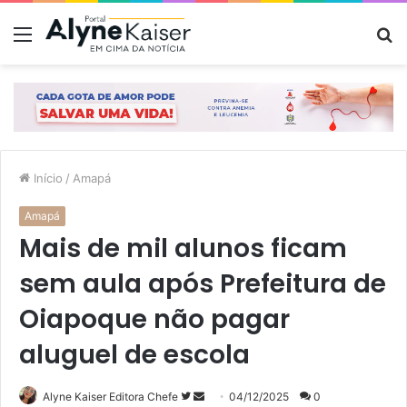
Menu
P
p
Início
/
Amapá
Amapá
Mais de mil alunos ficam
sem aula após Prefeitura de
Oiapoque não pagar
aluguel de escola
Siga
Mande
Alyne Kaiser Editora Chefe
04/12/2025
0