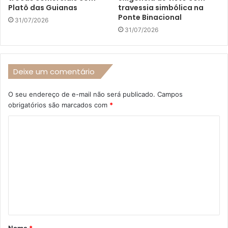
Platô das Guianas
travessia simbólica na
Ponte Binacional
31/07/2026
31/07/2026
Deixe um comentário
O seu endereço de e-mail não será publicado.
Campos
obrigatórios são marcados com
*
C
o
m
e
n
t
á