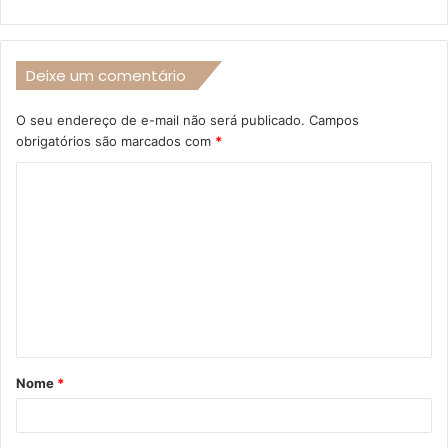
Deixe um comentário
O seu endereço de e-mail não será publicado.
Campos
obrigatórios são marcados com
*
C
o
m
e
n
t
á
Nome
*
r
i
o