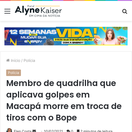
Menu
P
p
Início
/
Polícia
Polícia
Membro de quadrilha que
aplicava golpes em
Macapá morre em troca de
tiros com o Bope
Mande
Elen Costa
10/02/2021
0
2 minutos de leitura