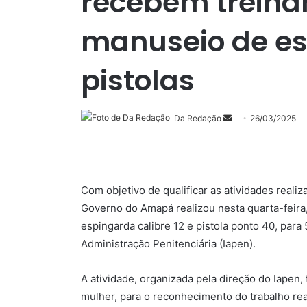
recebem trein
manuseio de es
pistolas
Mande
Da Redação
26/03/2025
um
e-
mail
Com objetivo de qualificar as atividades reali
Governo do Amapá realizou nesta quarta-feira,
espingarda calibre 12 e pistola ponto 40, para 
Administração Penitenciária (Iapen).
A atividade, organizada pela direção do Iape
mulher, para o reconhecimento do trabalho rea