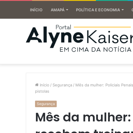
INÍCIO
AMAPÁ
POLÍTICA E ECONOMIA
Início
/
Segurança
/
Mês da mulher: Policiais Pena
pistolas
Segurança
Mês da mulher: 