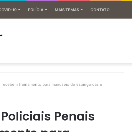
COVID-19
POLÍCIA
MAIS TEMAS
CONTATO
is recebem treinamento para manuseio de espingardas e
Policiais Penais