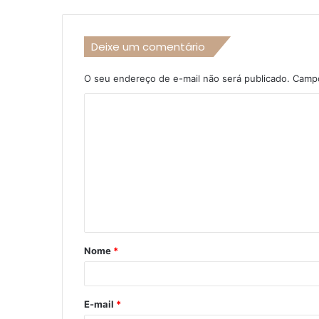
Deixe um comentário
O seu endereço de e-mail não será publicado.
Campo
C
o
m
e
n
t
á
Nome
*
r
i
o
E-mail
*
*