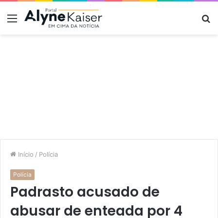
Menu
P
p
Início
/
Polícia
Polícia
Padrasto acusado de
abusar de enteada por 4