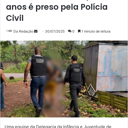
anos é preso pela Polícia
Civil
Mande
Da Redação
30/07/2025
0
1 minuto de leitura
um
e-
mail
Uma equipe da Delegacia da Infância e Juventude de