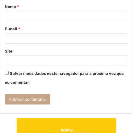
Nome
*
r
i
o
E-mail
*
*
Site
Salvar meus dados neste navegador para a próxima vez que
eu comentar.