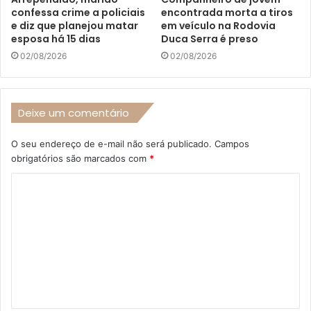
confessa crime a policiais
encontrada morta a tiros
e diz que planejou matar
em veículo na Rodovia
esposa há 15 dias
Duca Serra é preso
02/08/2026
02/08/2026
Deixe um comentário
O seu endereço de e-mail não será publicado.
Campos
obrigatórios são marcados com
*
C
o
m
e
n
t
á