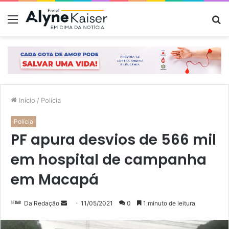
Menu
P
p
Início
/
Polícia
Polícia
PF apura desvios de 566 mil
em hospital de campanha
em Macapá
Mande
Da Redação
11/05/2021
0
1 minuto de leitura
um
e-