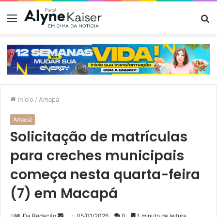
Menu
P
p
Início
/
Amapá
Amapá
Solicitação de matrículas
para creches municipais
começa nesta quarta-feira
(7) em Macapá
Mande
Da Redação
05/01/2026
0
1 minuto de leitura