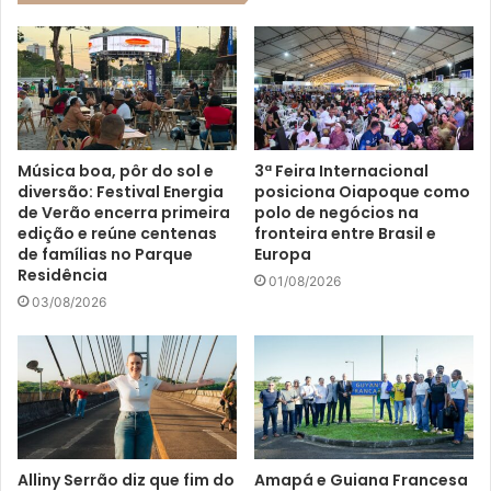
Música boa, pôr do sol e
3ª Feira Internacional
diversão: Festival Energia
posiciona Oiapoque como
de Verão encerra primeira
polo de negócios na
edição e reúne centenas
fronteira entre Brasil e
de famílias no Parque
Europa
Residência
01/08/2026
03/08/2026
Alliny Serrão diz que fim do
Amapá e Guiana Francesa