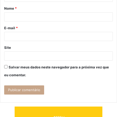
á
Nome
*
r
i
o
E-mail
*
*
Site
Salvar meus dados neste navegador para a próxima vez que
eu comentar.