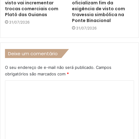
visto vai incrementar
oficializam fim da
trocas comerciais com
exigência de visto com
Platô das Guianas
travessia simbólica na
Ponte Binacional
31/07/2026
31/07/2026
Deixe um comentário
O seu endereço de e-mail não será publicado.
Campos
obrigatórios são marcados com
*
C
o
m
e
n
t