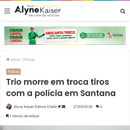
Menu
P
p
Início
/
Polícia
Polícia
Trio morre em troca tiros
com a polícia em Santana
Siga
Mande
Alyne Kaiser Editora Chefe
27/05/2026
0
no
um
1 minuto de leitura
Twitter
e-
mail