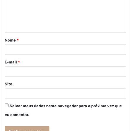
e
n
t
á
Nome
*
r
i
o
E-mail
*
*
Site
Salvar meus dados neste navegador para a próxima vez que
eu comentar.