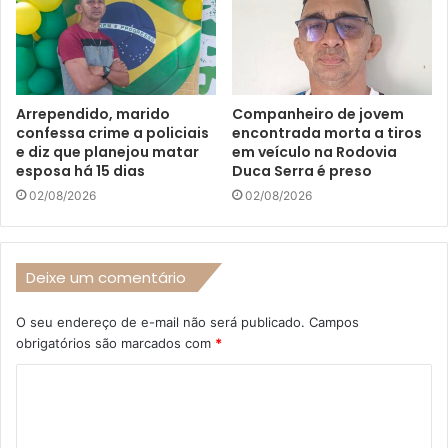
Arrependido, marido
Companheiro de jovem
confessa crime a policiais
encontrada morta a tiros
e diz que planejou matar
em veículo na Rodovia
esposa há 15 dias
Duca Serra é preso
02/08/2026
02/08/2026
Deixe um comentário
O seu endereço de e-mail não será publicado.
Campos
obrigatórios são marcados com
*
C
o
m