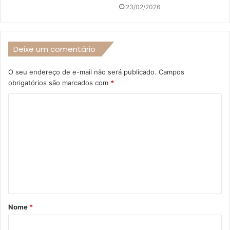
23/02/2026
Deixe um comentário
O seu endereço de e-mail não será publicado.
Campos
obrigatórios são marcados com
*
C
o
m
e
n
t
á
Nome
*
r
i