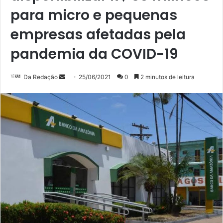
para micro e pequenas
empresas afetadas pela
pandemia da COVID-19
Mande
Da Redação
25/06/2021
0
2 minutos de leitura
um
e-
mail