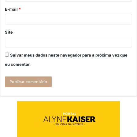
o
E-mail
*
*
Site
Salvar meus dados neste navegador para a próxima vez que
eu comentar.