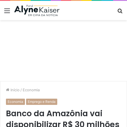
Menu
P
p
Início
/
Economia
Economia
Emprego e Renda
Banco da Amazônia vai
disponibilizar R$ 30 milhões