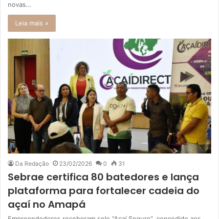
novas…
Leia mais »
Da Redação
23/02/2026
0
31
Sebrae certifica 80 batedores e lança
plataforma para fortalecer cadeia do
açaí no Amapá
Empreendedores receberam selo “Açaí Seguro”, concedido aos