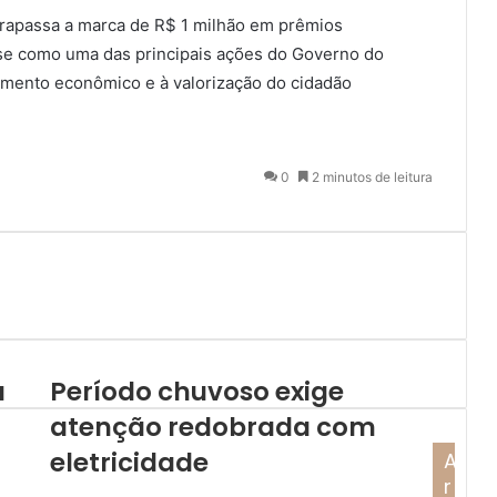
trapassa a marca de R$ 1 milhão em prêmios
-se como uma das principais ações do Governo do
vimento econômico e à valorização do cidadão
0
2 minutos de leitura
á
Período chuvoso exige
atenção redobrada com
eletricidade
A
r