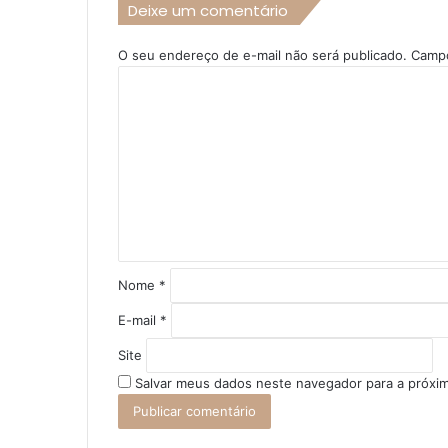
Deixe um comentário
O seu endereço de e-mail não será publicado.
Campo
C
o
m
e
n
t
á
r
i
o
Nome
*
*
E-mail
*
Site
Salvar meus dados neste navegador para a próxi