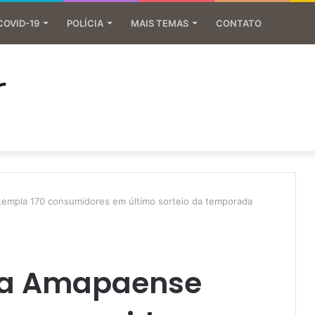
COVID-19
POLÍCIA
MAIS TEMAS
CONTATO
empla 170 consumidores em último sorteio da temporada
ta Amapaense