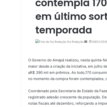
contempla 17
em último sor
temporada
Mande
Da Redação
08/01/202
um
e-
mail
O Governo do Amapá realizou, nesta quinta-fe
maior desde a criação da iniciativa, em julho 
aR$ 390 mil em prêmios. Ao todo,170 consumido
no momento da compra foram contemplados, co
Coordenado pela Secretaria de Estado da Fazen
registrado adesão crescente da população. De
notas fiscais até dezembro, reforçando a impor