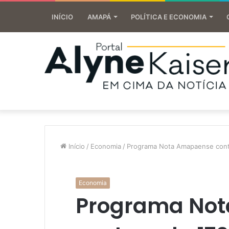
INÍCIO
AMAPÁ
POLÍTICA E ECONOMIA
Início
/
Economia
/
Programa Nota Amapaense cont
Economia
Programa No