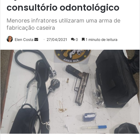
consultório odontológico
Menores infratores utilizaram uma arma de
fabricação caseira
Mande
Elen Costa
27/04/2021
0
1 minuto de leitura
um
e-
mail