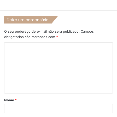
Deixe um comentário
O seu endereço de e-mail não será publicado.
Campos
obrigatórios são marcados com
*
C
o
m
e
n
t
á
Nome
*
r
i
o