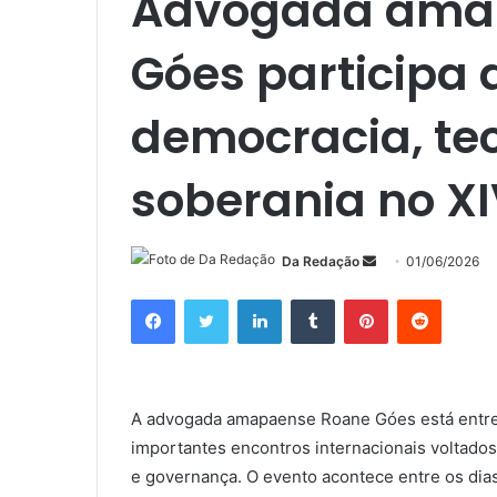
Advogada ama
Góes participa 
democracia, te
soberania no X
Mande
Da Redação
01/06/2026
um
Facebook
Twitter
Linkedin
Tumblr
Pinterest
Reddit
e-
mail
A advogada amapaense Roane Góes está entre 
importantes encontros internacionais voltados 
e governança. O evento acontece entre os dias