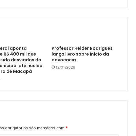
deral aponta
Professor Heider Rodrigues
e R$ 400 mil que
lança livro sobre início da
sido desviados do
advocacia
unicipal até núcleo
12/01/2026
tura de Macapá
6
s obrigatórios são marcados com
*