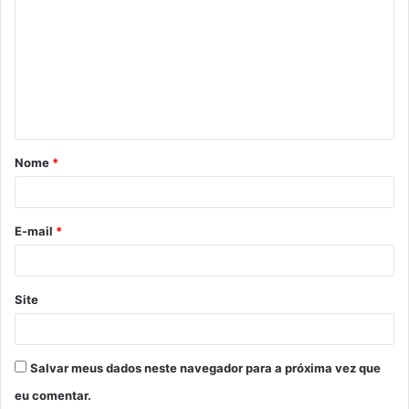
o
m
e
n
t
á
Nome
*
r
i
o
E-mail
*
*
Site
Salvar meus dados neste navegador para a próxima vez que
eu comentar.