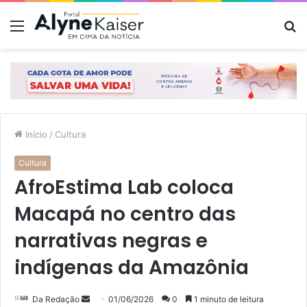
Menu
P
p
Início
/
Cultura
Cultura
AfroEstima Lab coloca
Macapá no centro das
narrativas negras e
indígenas da Amazônia
Mande
Da Redação
01/06/2026
0
1 minuto de leitura